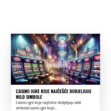
CASINO IGRE KOJE NAJČEŠĆE DODJELJUJU
WILD SIMBOLE
Casino igre koje najčešće dodjeljuju wild
simboleCasino igre koje...