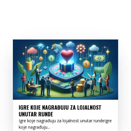
IGRE KOJE NAGRAĐUJU ZA LOJALNOST
UNUTAR RUNDE
Igre koje nagrađuju za lojalnost unutar rundeIgre
koje nagrađuju...