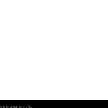
e u igrama na sreću.