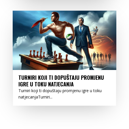
TURNIRI KOJI TI DOPUŠTAJU PROMJENU
IGRE U TOKU NATJECANJA
Turniri koji ti dopuštaju promjenu igre u toku
natjecanjaTurniri...