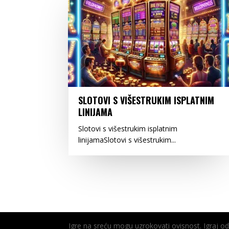
SLOTOVI S VIŠESTRUKIM ISPLATNIM
LINIJAMA
Slotovi s višestrukim isplatnim
linijamaSlotovi s višestrukim...
Igre na sreću mogu uzrokovati ovisnost. Igraj 