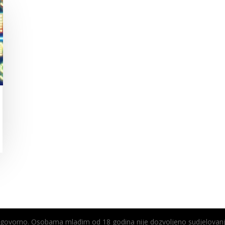
odgovorno. Osobama mlađim od 18 godina nije dozvoljeno sudjelovanj