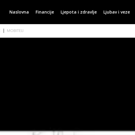
Naslovna
Financije
Ljepota i zdravlje
Ljubav i veze