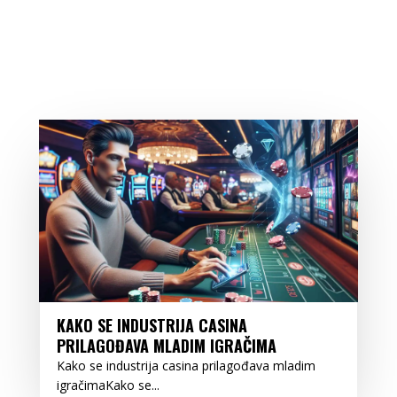
KAKO SE INDUSTRIJA CASINA
PRILAGOĐAVA MLADIM IGRAČIMA
Kako se industrija casina prilagođava mladim
igračimaKako se...