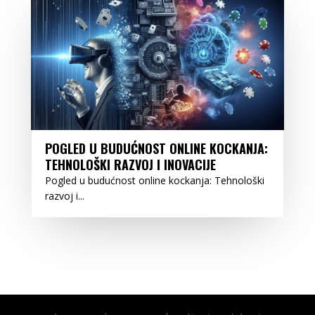
POGLED U BUDUĆNOST ONLINE KOCKANJA:
TEHNOLOŠKI RAZVOJ I INOVACIJE
Pogled u budućnost online kockanja: Tehnološki
razvoj i...