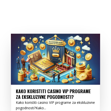
KAKO KORISTITI CASINO VIP PROGRAME
ZA EKSKLUZIVNE POGODNOSTI?
Kako koristiti casino VIP programe za ekskluzivne
pogodnosti?Kako...