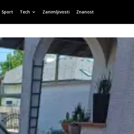
Sport
Tech
Zanimljivosti
Znanost