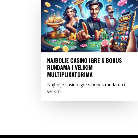
NAJBOLJE CASINO IGRE S BONUS
RUNDAMA I VELIKIM
MULTIPLIKATORIMA
Najbolje casino igre s bonus rundama i
velikim...