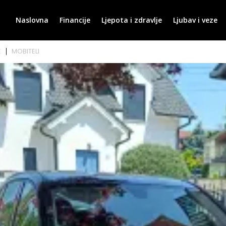
Naslovna
Financije
Ljepota i zdravlje
Ljubav i veze