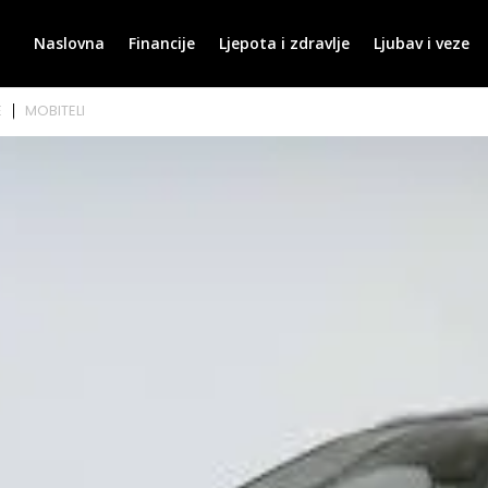
Naslovna
Financije
Ljepota i zdravlje
Ljubav i veze