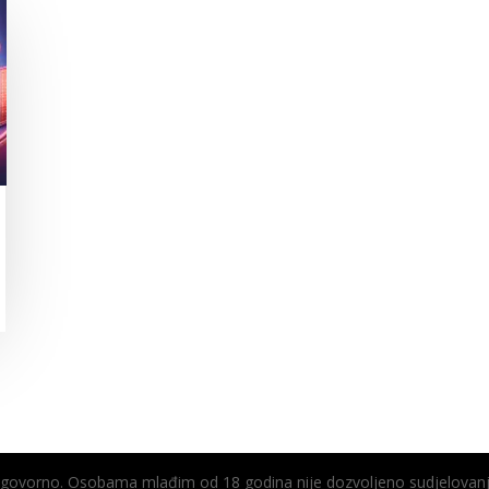
odgovorno. Osobama mlađim od 18 godina nije dozvoljeno sudjelovanj