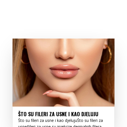
ŠTO SU FILERI ZA USNE I KAO DJELUJU
Što su fileri za usne i kao djelujuŠto su fileri za
usneFileri za usne su injekcije dermalnih filera...