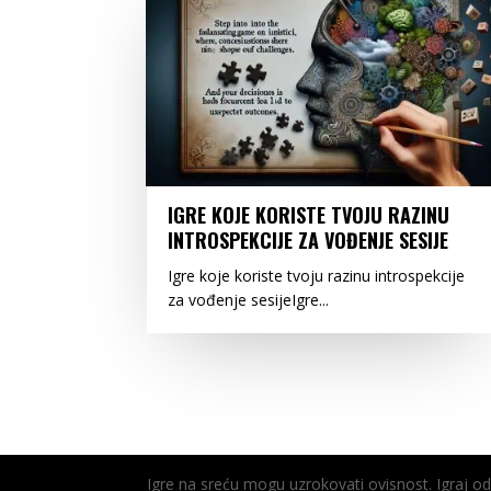
IGRE KOJE KORISTE TVOJU RAZINU
INTROSPEKCIJE ZA VOĐENJE SESIJE
Igre koje koriste tvoju razinu introspekcije
za vođenje sesijeIgre...
Igre na sreću mogu uzrokovati ovisnost. Igraj 