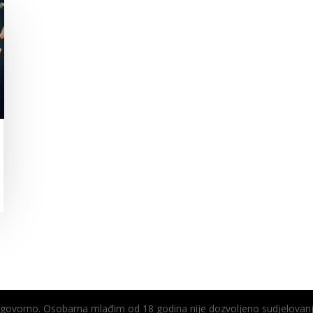
odgovorno. Osobama mlađim od 18 godina nije dozvoljeno sudjelovanj