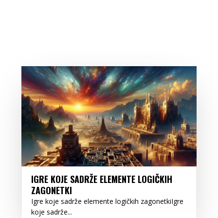
IGRE KOJE SADRŽE ELEMENTE LOGIČKIH
ZAGONETKI
Igre koje sadrže elemente logičkih zagonetkiIgre
koje sadrže...