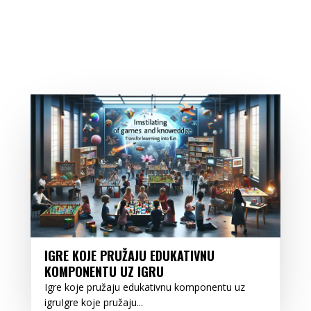
IGRE KOJE PRUŽAJU EDUKATIVNU
KOMPONENTU UZ IGRU
Igre koje pružaju edukativnu komponentu uz
igruIgre koje pružaju...