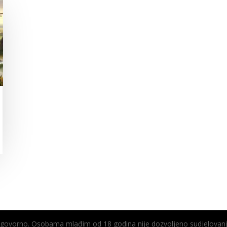
odgovorno. Osobama mlađim od 18 godina nije dozvoljeno sudjelovanj