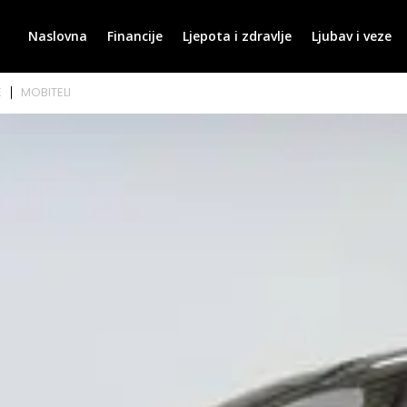
Naslovna
Financije
Ljepota i zdravlje
Ljubav i veze