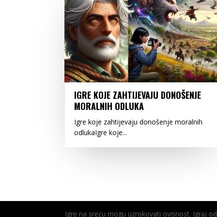
IGRE KOJE ZAHTIJEVAJU DONOŠENJE
MORALNIH ODLUKA
Igre koje zahtijevaju donošenje moralnih
odlukaIgre koje...
Igre na sreću mogu uzrokovati ovisnost. Igraj 