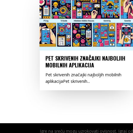
PET SKRIVENIH ZNAČAJKI NAJBOLJIH
MOBILNIH APLIKACIJA
Pet skrivenih značajki najboljih mobilnih
aplikacijaPet skrivenih...
Igre na sreću mogu uzrokovati ovisnost. Igraj 