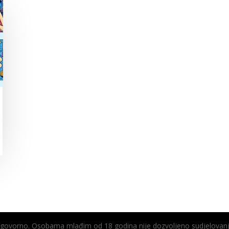
odgovorno. Osobama mlađim od 18 godina nije dozvoljeno sudjelovanj