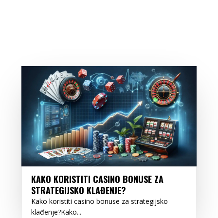
KAKO KORISTITI CASINO BONUSE ZA
STRATEGIJSKO KLAĐENJE?
Kako koristiti casino bonuse za strategijsko
klađenje?Kako...