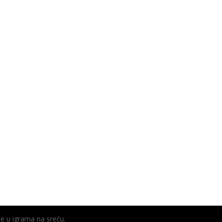
e u igrama na sreću.