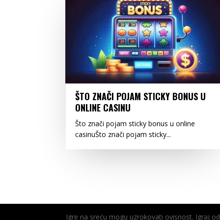
ŠTO ZNAČI POJAM STICKY BONUS U
ONLINE CASINU
Što znači pojam sticky bonus u online
casinuŠto znači pojam sticky...
Igre na sreću mogu uzrokovati ovisnost. Igraj 