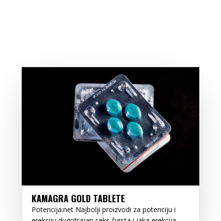
KAMAGRA GOLD TABLETE
Potencija.net Najbolji proizvodi za potenciju i
erekciju dugotrajan seks čvrsta i jaka erekcija