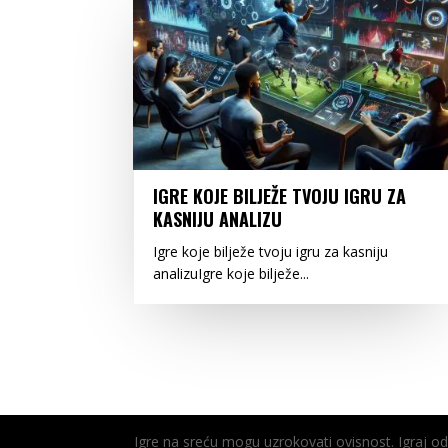
IGRE KOJE BILJEŽE TVOJU IGRU ZA
KASNIJU ANALIZU
Igre koje bilježe tvoju igru za kasniju
analizuIgre koje bilježe...
Igre na sreću mogu uzrokovati ovisnost. Igraj 