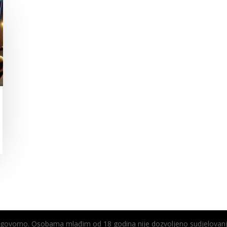
odgovorno. Osobama mlađim od 18 godina nije dozvoljeno sudjelovanj