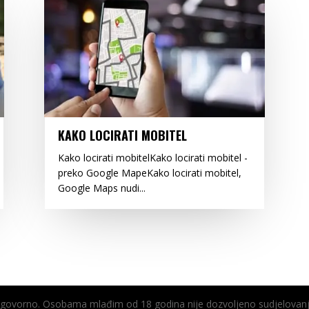
KAKO LOCIRATI MOBITEL
Kako locirati mobitelKako locirati mobitel -
preko Google MapeKako locirati mobitel,
Google Maps nudi...
odgovorno. Osobama mlađim od 18 godina nije dozvoljeno sudjelovanj