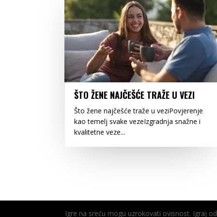
ŠTO ŽENE NAJČEŠĆE TRAŽE U VEZI
Što žene najčešće traže u veziPovjerenje
kao temelj svake vezeIzgradnja snažne i
kvalitetne veze...
Igre na sreću mogu uzrokovati ovisnost. Igraj 