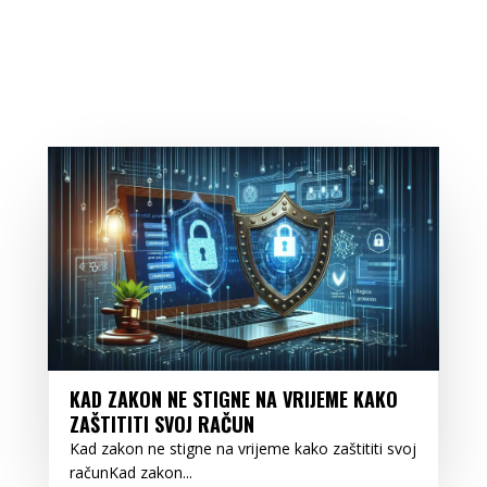
KAD ZAKON NE STIGNE NA VRIJEME KAKO
ZAŠTITITI SVOJ RAČUN
Kad zakon ne stigne na vrijeme kako zaštititi svoj
računKad zakon...