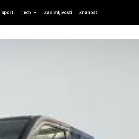
Sport
Tech
Zanimljivosti
Znanost