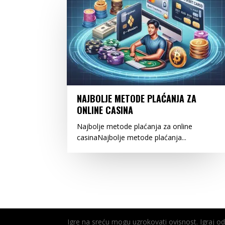
NAJBOLJE METODE PLAĆANJA ZA
ONLINE CASINA
Najbolje metode plaćanja za online
casinaNajbolje metode plaćanja...
Igre na sreću mogu uzrokovati ovisnost. Igraj 