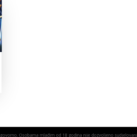
odgovorno. Osobama mlađim od 18 godina nije dozvoljeno sudjelovanj