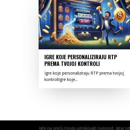
IGRE KOJE PERSONALIZIRAJU RTP
PREMA TVOJOJ KONTROLI
Igre koje personaliziraju RTP prema tvojoj
kontroliIgre koje...
Igre na sreću mogu uzrokovati ovisnost. Igraj 