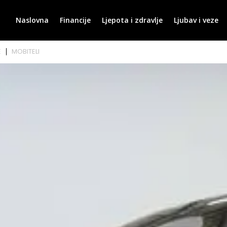
Naslovna
Financije
Ljepota i zdravlje
Ljubav i veze