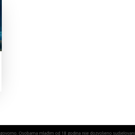
odgovorno. Osobama mlađim od 18 godina nije dozvoljeno sudjelovanj