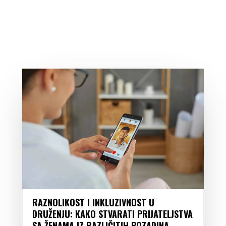
RAZNOLIKOST I INKLUZIVNOST U
DRUŽENJU: KAKO STVARATI PRIJATELJSTVA
SA ŽENAMA IZ RAZLIČITIH POZADINA