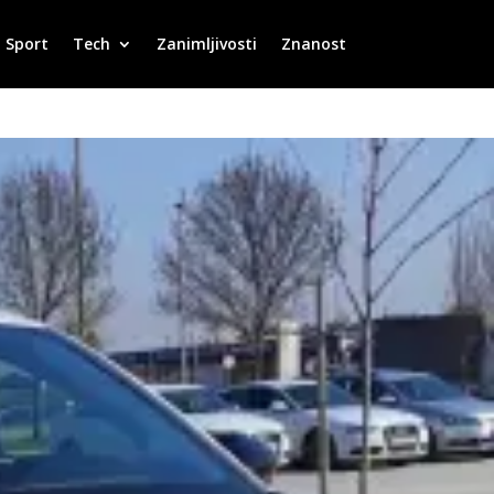
Sport
Tech
Zanimljivosti
Znanost