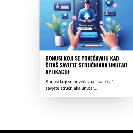
BONUSI KOJI SE POVEĆAVAJU KAD
ČITAŠ SAVJETE STRUČNJAKA UNUTAR
APLIKACIJE
Bonusi koji se povećavaju kad čitaš
savjete stručnjaka unutar...