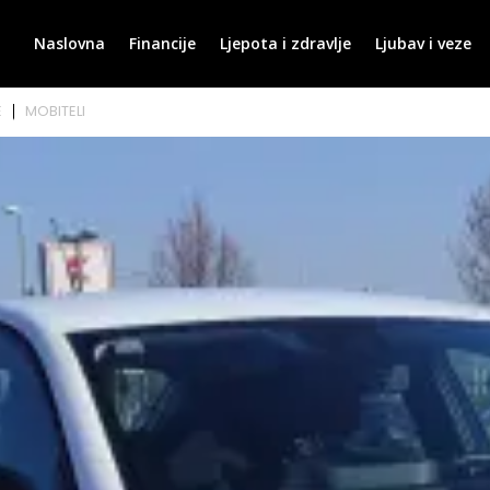
Naslovna
Financije
Ljepota i zdravlje
Ljubav i veze