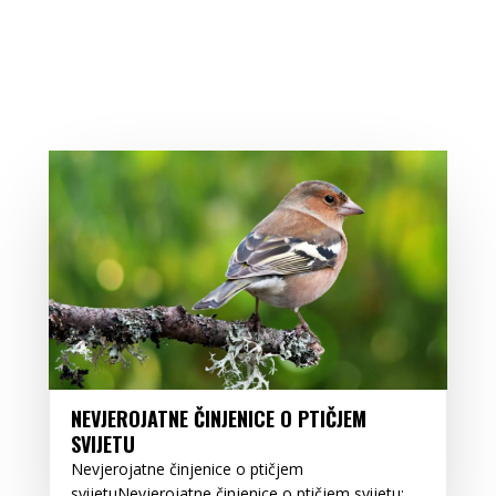
NEVJEROJATNE ČINJENICE O PTIČJEM
SVIJETU
Nevjerojatne činjenice o ptičjem
svijetuNevjerojatne činjenice o ptičjem svijetu: