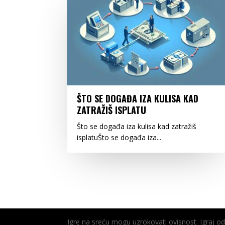
ŠTO SE DOGAĐA IZA KULISA KAD
ZATRAŽIŠ ISPLATU
Što se događa iza kulisa kad zatražiš
isplatuŠto se događa iza...
Igre na sreću mogu uzrokovati ovisnost. Igraj 