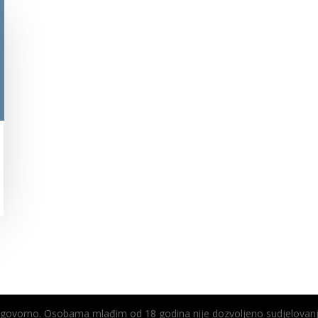
odgovorno. Osobama mlađim od 18 godina nije dozvoljeno sudjelovanj