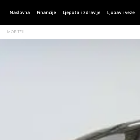
Naslovna
Financije
Ljepota i zdravlje
Ljubav i veze