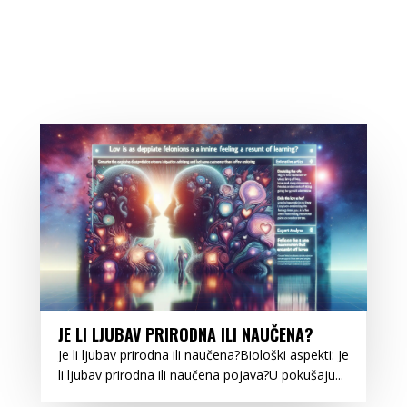
JE LI LJUBAV PRIRODNA ILI NAUČENA?
Je li ljubav prirodna ili naučena?Biološki aspekti: Je
li ljubav prirodna ili naučena pojava?U pokušaju...