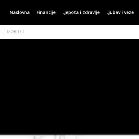
Naslovna
Financije
Ljepota i zdravlje
Ljubav i veze