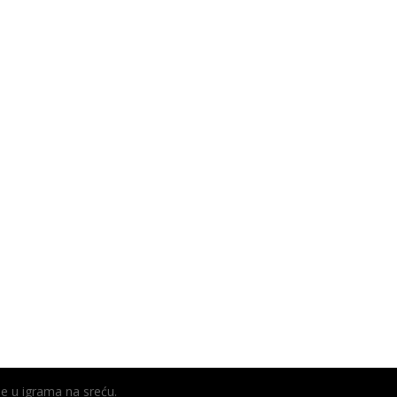
e u igrama na sreću.