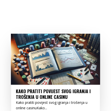
KAKO PRATITI POVIJEST SVOG IGRANJA I
TROŠENJA U ONLINE CASINU
Kako pratiti povijest svog igranja i trošenja u
online casinuKako...