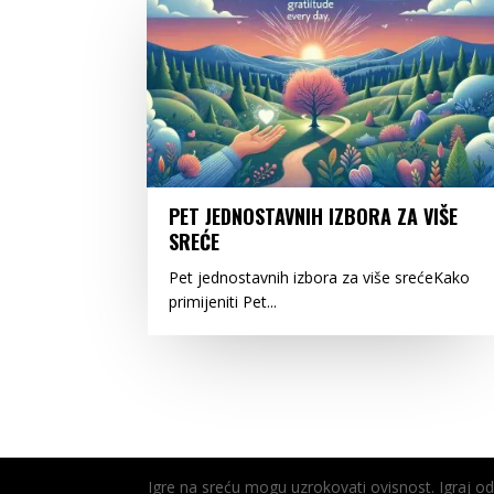
PET JEDNOSTAVNIH IZBORA ZA VIŠE
SREĆE
Pet jednostavnih izbora za više srećeKako
primijeniti Pet...
Igre na sreću mogu uzrokovati ovisnost. Igraj 