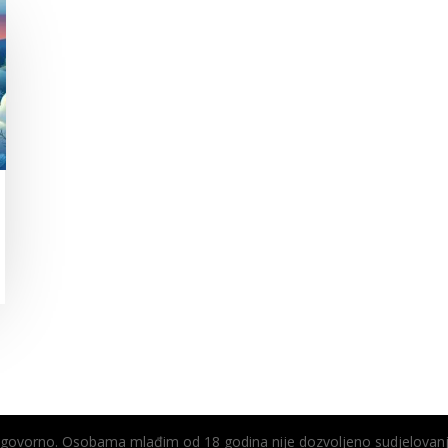
odgovorno. Osobama mlađim od 18 godina nije dozvoljeno sudjelovanj