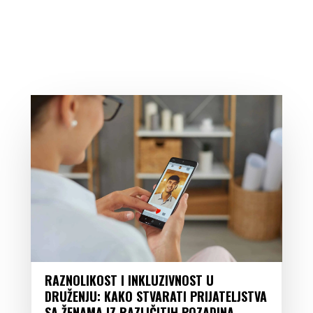
RAZNOLIKOST I INKLUZIVNOST U
DRUŽENJU: KAKO STVARATI PRIJATELJSTVA
SA ŽENAMA IZ RAZLIČITIH POZADINA