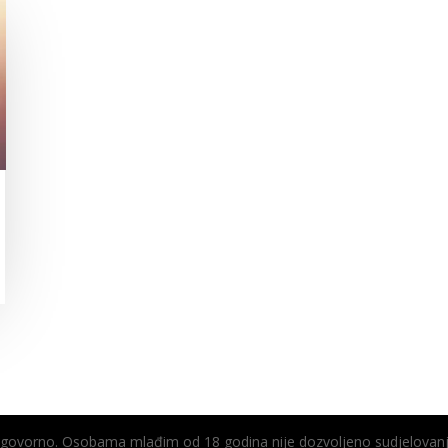
odgovorno. Osobama mlađim od 18 godina nije dozvoljeno sudjelovanj