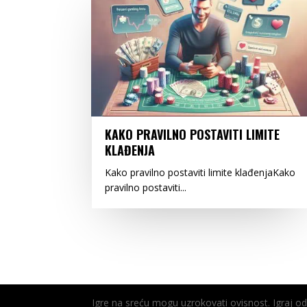
KAKO PRAVILNO POSTAVITI LIMITE
KLAĐENJA
Kako pravilno postaviti limite klađenjaKako
pravilno postaviti...
Igre na sreću mogu uzrokovati ovisnost. Igraj 