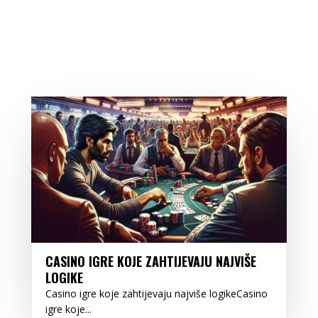
CASINO IGRE KOJE ZAHTIJEVAJU NAJVIŠE
LOGIKE
Casino igre koje zahtijevaju najviše logikeCasino
igre koje...