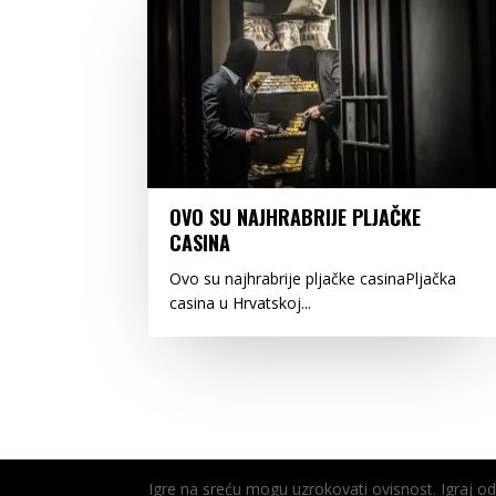
OVO SU NAJHRABRIJE PLJAČKE
CASINA
Ovo su najhrabrije pljačke casinaPljačka
casina u Hrvatskoj...
Igre na sreću mogu uzrokovati ovisnost. Igraj 