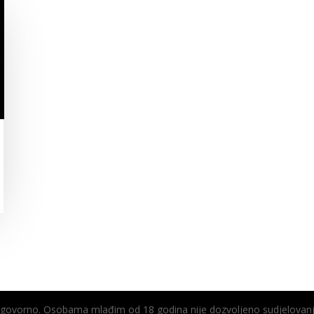
odgovorno. Osobama mlađim od 18 godina nije dozvoljeno sudjelovanj