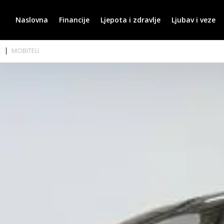
Naslovna
Financije
Ljepota i zdravlje
Ljubav i veze