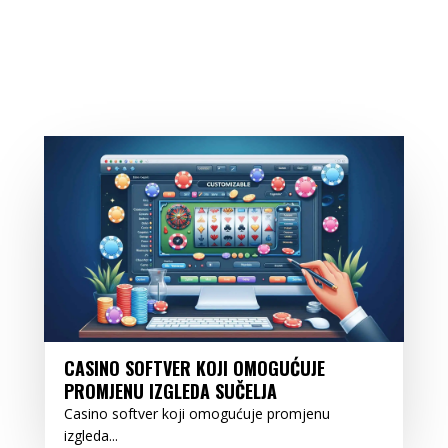
CASINO SOFTVER KOJI OMOGUĆUJE
PROMJENU IZGLEDA SUČELJA
Casino softver koji omogućuje promjenu
izgleda...