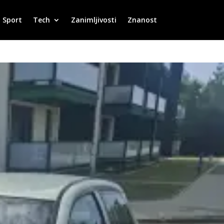
Sport
Tech
Zanimljivosti
Znanost