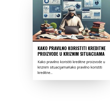
KAKO PRAVILNO KORISTITI KREDITNE
PROIZVODE U KRIZNIM SITUACIJAMA
Kako pravilno koristiti kreditne proizvode u
kriznim situacijamaKako pravilno koristiti
kreditne...