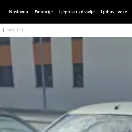
Naslovna
Financije
Ljepota i zdravlje
Ljubav i veze