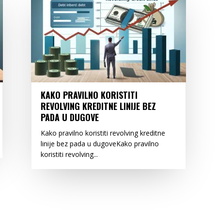
KAKO PRAVILNO KORISTITI
REVOLVING KREDITNE LINIJE BEZ
PADA U DUGOVE
Kako pravilno koristiti revolving kreditne
linije bez pada u dugoveKako pravilno
koristiti revolving...