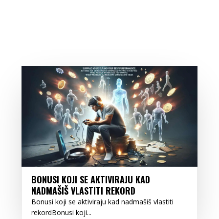
BONUSI KOJI SE AKTIVIRAJU KAD
NADMAŠIŠ VLASTITI REKORD
Bonusi koji se aktiviraju kad nadmašiš vlastiti
rekordBonusi koji...