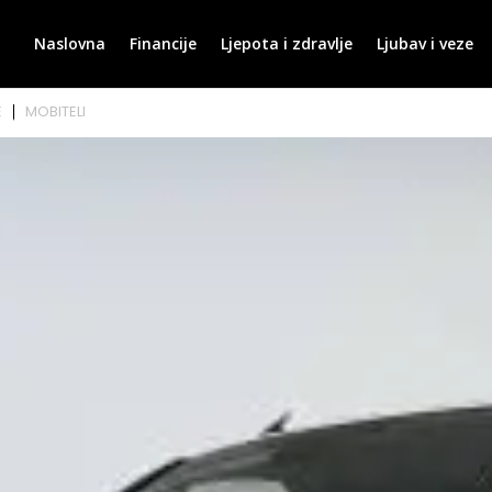
Naslovna
Financije
Ljepota i zdravlje
Ljubav i veze