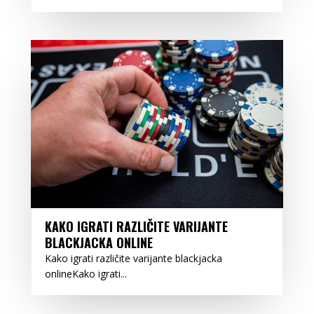
KAKO IGRATI RAZLIČITE VARIJANTE
BLACKJACKA ONLINE
Kako igrati različite varijante blackjacka
onlineKako igrati...