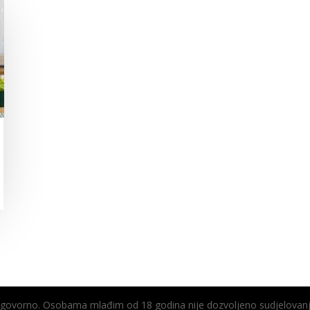
odgovorno. Osobama mlađim od 18 godina nije dozvoljeno sudjelovanj