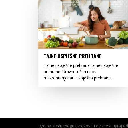
TAJNE USPJEŠNE PREHRANE
Tajne uspješne prehraneTajne uspješne
prehrane: Uravnotežen unos
makronutrijenataUspješna prehrana...
Igre na sreću mogu uzrokovati ovisnost. Igraj 