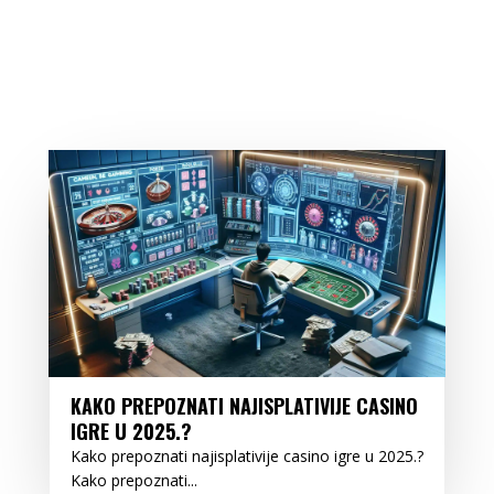
KAKO PREPOZNATI NAJISPLATIVIJE CASINO
IGRE U 2025.?
Kako prepoznati najisplativije casino igre u 2025.?
Kako prepoznati...