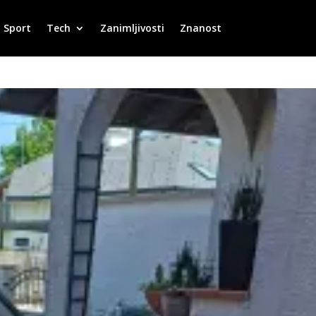
Sport
Tech
Zanimljivosti
Znanost