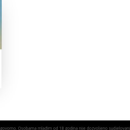
odgovorno. Osobama mlađim od 18 godina nije dozvoljeno sudjelovanj