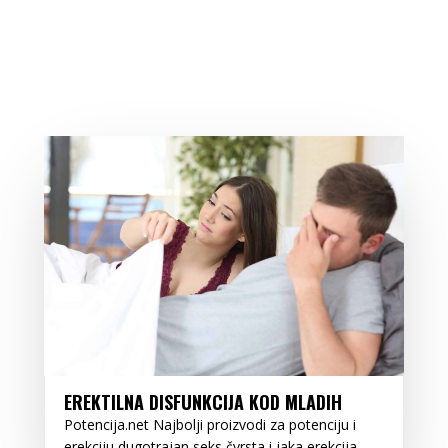
EREKTILNA DISFUNKCIJA KOD MLADIH
Potencija.net Najbolji proizvodi za potenciju i
erekciju dugotrajan seks čvrsta i jaka erekcija