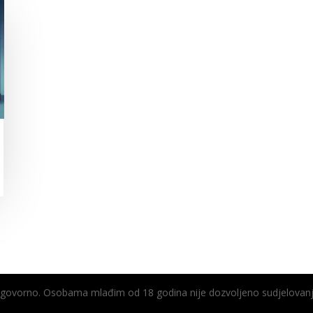
odgovorno. Osobama mlađim od 18 godina nije dozvoljeno sudjelovanj