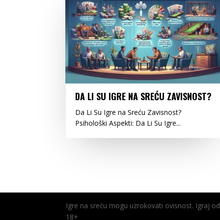
DA LI SU IGRE NA SREĆU ZAVISNOST?
Da Li Su Igre na Sreću Zavisnost?
Psihološki Aspekti: Da Li Su Igre...
Igre na sreću mogu uzrokovati ovisnost. Igraj 
18+