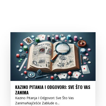
KAZINO PITANJA I ODGOVORI: SVE ŠTO VAS
ZANIMA
Kazino Pitanja I Odgovori: Sve Što Vas
ZanimaNajčešće Zablude o...