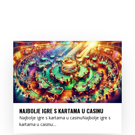
NAJBOLJE IGRE S KARTAMA U CASINU
Najbolje igre s kartama u casinuNajbolje igre s
kartama u casinu:...